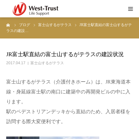
ーム
ブログ
富士山するがテラス
JR富士駅直結の富士山するがテ
富士山するがテラス
ラスの建設…
富士山松岡ガーデン
JR富士駅直結の富士山するがテラスの建設状況
ブログ
2017.04.17
富士山するがテラス
お知らせ
富士山するがテラス（介護付きホーム）は、JR東海道本
線・身延線富士駅の南口に建築中の再開発ビルの中に入
職員募集
ります。
駅のペデストリアンデッキから直結のため、入居者様を
会社概要
訪問する際大変便利です。
お問い合わせ