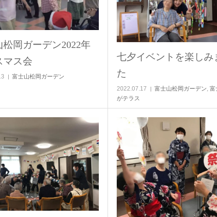
松岡ガーデン2022年
七夕イベントを楽しみ
スマス会
た
13
富士山松岡ガーデン
2022.07.17
富士山松岡ガーデン
,
富
がテラス