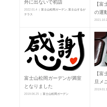
外に出ないで初詣
【富
2022.01.4
富士山松岡ガーデン
,
富士山するが
の運
テラス
2021.10.
【富
富士山松岡ガーデンが満室
旦メ
となりました
2019.01.
2019.06.25
富士山松岡ガーデン