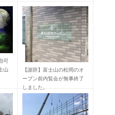
勤可
士山
【謝辞】富士山の松岡のオ
ープン前内覧会が無事終了
しました。
2017.09.20
富士山松岡ガーデン