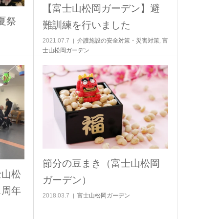
【富士山松岡ガーデン】避
夏祭
難訓練を行いました
2021.07.7
介護施設の安全対策・災害対策
,
富
士山松岡ガーデン
節分の豆まき（富士山松岡
士山松
ガーデン）
1周年
2018.03.7
富士山松岡ガーデン