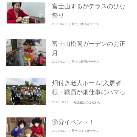
富士山するがテラスのひな
祭り
2025.04.6
富士山するがテラス
富士山松岡ガーデンのお正
月
2024.01.4
富士山松岡ガーデン
畑付き老人ホーム!入居者
様・職員が畑仕事にハマっ
ています
2023.10.23
介護施設のこだわり
節分イベント！
2023.03.3
富士山するがテラス