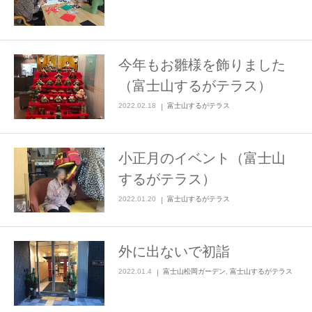
今年もお雛様を飾りました
（富士山するがテラス）
2022.02.18
富士山するがテラス
小正月のイベント（富士山
するがテラス）
2022.01.20
富士山するがテラス
外に出ないで初詣
2022.01.4
富士山松岡ガーデン
,
富士山するがテラス