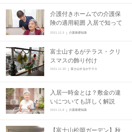
介護付きホームでの介護保
険の適用範囲 入居で知って
おくべき基礎知識
2021.12.3
介護基礎知識
富士山するがテラス・クリ
スマスの飾り付け
2021.11.30
富士山するがテラス
入居一時金とは？敷金の違
いについても詳しく解説
2021.11.8
介護基礎知識
【富士山松岡ガーデン】秋