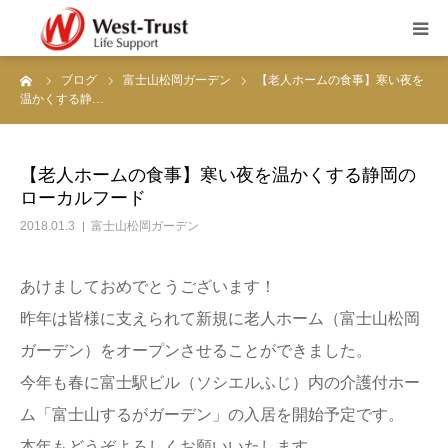
ーム
ブログ
富士山松岡ガーデン
【老人ホームの食事】寒い夜を
富士山するがテラス
温かくする静…
富士山松岡ガーデン
【老人ホームの食事】寒い夜を温かくする静岡の
ローカルフード
ブログ
2018.01.3
富士山松岡ガーデン
お知らせ
あけましておめでとうございます！
職員募集
昨年は皆様に支えられて新規に老人ホーム（富士山松岡
ガーデン）をオープンさせることができました。
会社概要
今年も春に富士駅ビル（ソシエルふじ）内の介護付ホー
ム「富士山するがガーデン」の入居を開始予定です。
お問い合わせ
本年もどうぞよろしくお願いいたします。